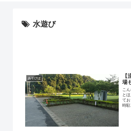
水遊び
【
あそびば
場
こん
とほ
てお
時駐