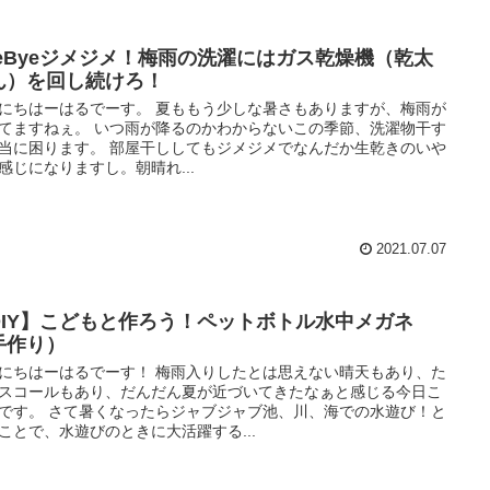
yeByeジメジメ！梅雨の洗濯にはガス乾燥機（乾太
ん）を回し続けろ！
にちはーはるでーす。 夏ももう少しな暑さもありますが、梅雨が
てますねぇ。 いつ雨が降るのかわからないこの季節、洗濯物干す
当に困ります。 部屋干ししてもジメジメでなんだか生乾きのいや
感じになりますし。朝晴れ...
2021.07.07
DIY】こどもと作ろう！ペットボトル水中メガネ
手作り）
にちはーはるでーす！ 梅雨入りしたとは思えない晴天もあり、た
スコールもあり、だんだん夏が近づいてきたなぁと感じる今日こ
です。 さて暑くなったらジャブジャブ池、川、海での水遊び！と
ことで、水遊びのときに大活躍する...