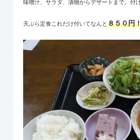
味噌汁、サラダ、漬物からデザートまで。付
８５０円
天ぷら定食これだけ付いてなんと