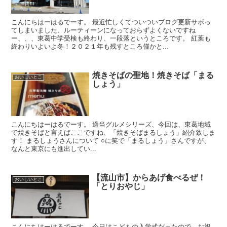
こんにちはーはるでーす。 最近忙しくてついついブログ更新サボっ
てしまいました、ルーティーンになっておらずよくないですね
ー、、、東葛中学受検も終わり、一段落というところです。 紅葉も
終わりいよいよ冬！２０２１年も残すところ僅かと...
焼きそばの聖地！焼きそば「まる
おいしいとこ
しょう」
こんにちはーはるでーす。 適当グルメシリーズ、今回は、東葛地域
で焼きそばと言えばここですね、「焼きそばまるしょう」紹介致しま
す！ まるしょうさんについて ○に笑で「まるしょう」さんですが、
なんと東京にも進出してい...
【流山市】からあげ食べるぜ！
おいしいとこ
「とりおやじ」
こんにちはーはるでーす。 今日はこどもの入学式だったので、お祝