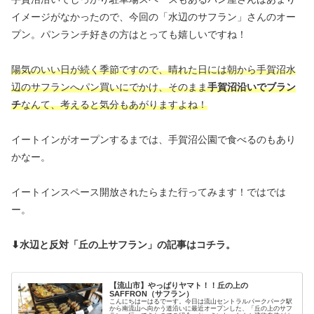
イメージがなかったので、今回の「水辺のサフラン」さんのオー
プン。パンランチ好きの方はとっても嬉しいですね！
陽気のいい日が続く季節ですので、晴れた日には朝から手賀沼水
辺のサフランへパン買いにでかけ、そのまま
手賀沼沿いでブラン
チ
なんて、考えると気分もあがりますよね！
イートインがオープンするまでは、手賀沼公園で食べるのもあり
かなー。
イートインスペース開放されたらまた行ってみます！ではでは
ー。
⬇水辺と反対「丘の上サフラン」の記事はコチラ。
【流山市】やっぱりヤマト！！丘の上の
SAFFRON（サフラン）
こんにちはーはるでーす。今日は流山セントラルパークパーク駅
から南流山へ向かう道沿いに最近オープンした、「丘の上のサフ