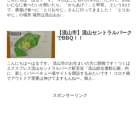
いになに食べたいか聞いたら、「からあげ！」と即答。 というわけ
で、唐揚げ食べに「とりおやじ」さんに行ってきました！ 「とりお
やじ」の場所 場所は流山おお...
【流山市】流山セントラルパーク
あそびば
でBBQ！！
こんにちはーはるです。 流山市のお住まいの方に朗報です！つくば
エクスプレス流山セントラルパーク駅至近「流山総合運動公園」内
に、新しくバーベキュー場サイトを開設するみたいです！ コロナ禍
でアウトドア需要は伸びてますもんね〜。個人...
スポンサーリンク