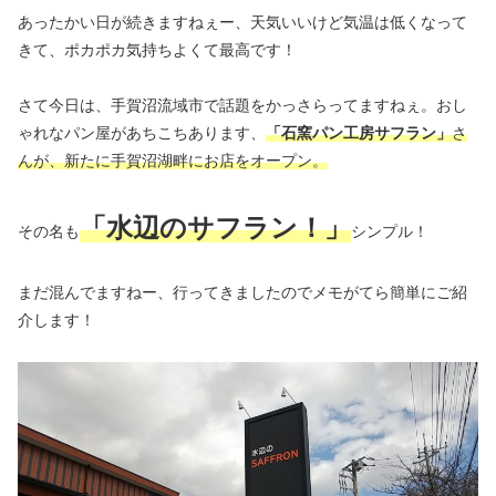
あったかい日が続きますねぇー、天気いいけど気温は低くなって
きて、ポカポカ気持ちよくて最高です！
さて今日は、手賀沼流域市で話題をかっさらってますねぇ。おし
ゃれなパン屋があちこちあります、
「石窯パン工房サフラン」
さ
んが、新たに手賀沼湖畔にお店をオープン。
「水辺のサフラン！」
その名も
シンプル！
まだ混んでますねー、行ってきましたのでメモがてら簡単にご紹
介します！