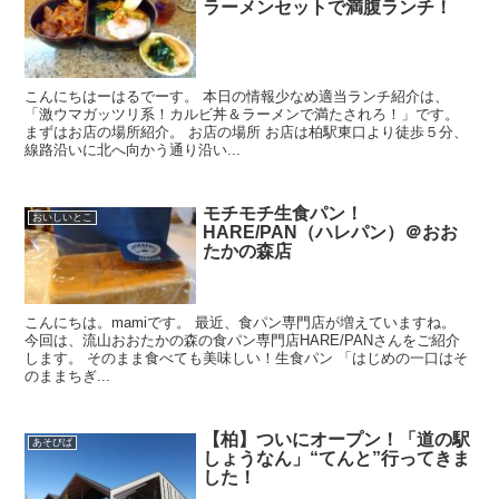
ラーメンセットで満腹ランチ！
こんにちはーはるでーす。 本日の情報少なめ適当ランチ紹介は、
「激ウマガッツリ系！カルビ丼＆ラーメンで満たされろ！」です。
まずはお店の場所紹介。 お店の場所 お店は柏駅東口より徒歩５分、
線路沿いに北へ向かう通り沿い...
モチモチ生食パン！
おいしいとこ
HARE/PAN（ハレパン）＠おお
たかの森店
こんにちは。mamiです。 最近、食パン専門店が増えていますね。
今回は、流山おおたかの森の食パン専門店HARE/PANさんをご紹介
します。 そのまま食べても美味しい！生食パン 「はじめの一口はそ
のままちぎ...
【柏】ついにオープン！「道の駅
あそびば
しょうなん」“てんと”行ってきま
した！