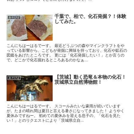
千葉で、柏で、化石発掘？！体験
あそびば
してみた。
こんにちはーはるでーす。 最近どうぶつの森やマインクラフトをや
っている影響から、こどもが発掘に興味を持っており、化石や鉱石の
図鑑をあげたところです。 更には「化石発掘したい！」とか言うの
で、どこかで化石掘れるところあるのかなぁ...
【茨城】動く恐竜＆本物の化石！
あそびば
茨城県立自然博物館！
こんにちはーはるでーす。 スコールみたいな豪雨が続いています
が、たまの晴れ間は夏日と言える暑さになってきました！ ようやく
夏休みですねー。 初めての夏休みを迎える息子の、「化石を見た
い！」とのリクエストにより「茨城県立自...