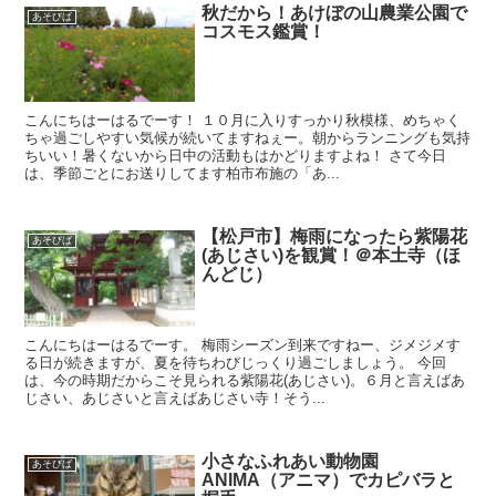
秋だから！あけぼの山農業公園で
あそびば
コスモス鑑賞！
こんにちはーはるでーす！ １０月に入りすっかり秋模様、めちゃく
ちゃ過ごしやすい気候が続いてますねぇー。朝からランニングも気持
ちいい！暑くないから日中の活動もはかどりますよね！ さて今日
は、季節ごとにお送りしてます柏市布施の「あ...
【松戸市】梅雨になったら紫陽花
あそびば
(あじさい)を観賞！＠本土寺（ほ
んどじ）
こんにちはーはるでーす。 梅雨シーズン到来ですねー、ジメジメす
る日が続きますが、夏を待ちわびじっくり過ごしましょう。 今回
は、今の時期だからこそ見られる紫陽花(あじさい)。６月と言えばあ
じさい、あじさいと言えばあじさい寺！そう...
小さなふれあい動物園
あそびば
ANIMA（アニマ）でカピバラと