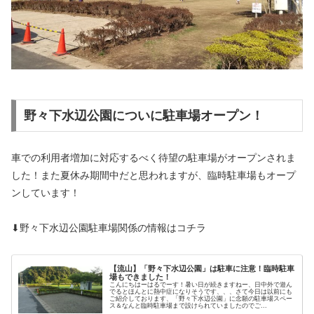
野々下水辺公園についに駐車場オープン！
車での利用者増加に対応するべく待望の駐車場がオープンされま
した！また夏休み期間中だと思われますが、臨時駐車場もオープ
ンしています！
⬇野々下水辺公園駐車場関係の情報はコチラ
【流山】「野々下水辺公園」は駐車に注意！臨時駐車
場もできました！
こんにちはーはるでーす！暑い日が続きますねー、日中外で遊ん
でるとほんとに熱中症になりそうです、、、さて今日は以前にも
ご紹介しております、「野々下水辺公園」に念願の駐車場スペー
ス＆なんと臨時駐車場まで設けられていましたのでご...