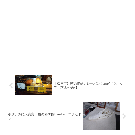
【松戸市】噂の絶品カレーパン！zopf（ツオッ
プ）本店へGo！
小さいのに大充実！柏の科学館Exedra（エクセド
ラ）