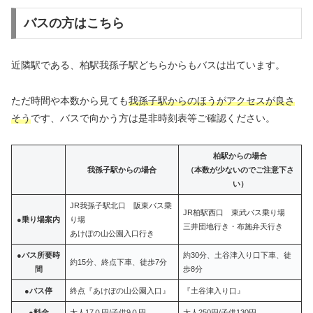
バスの方はこちら
近隣駅である、柏駅我孫子駅どちらからもバスは出ています。
ただ時間や本数から見ても
我孫子駅からのほうがアクセスが良さ
そう
です、バスで向かう方は是非時刻表等ご確認ください。
柏駅からの場合
我孫子駅からの場合
（本数が少ないのでご注意下さ
い）
JR我孫子駅北口 阪東バス乗
JR柏駅西口 東武バス乗り場
●乗り場案内
り場
三井団地行き・布施弁天行き
あけぼの山公園入口行き
●バス所要時
約30分、土谷津入り口下車、徒
約15分、終点下車、徒歩7分
間
歩8分
●バス停
終点『あけぼの山公園入口』
『土谷津入り口』
●料金
大人17０円/子供9０円
大人250円/子供130円