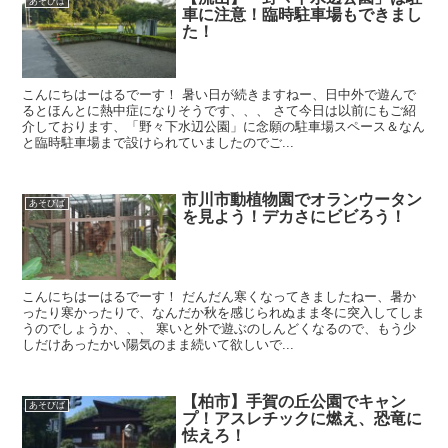
あそびば
車に注意！臨時駐車場もできまし
た！
こんにちはーはるでーす！ 暑い日が続きますねー、日中外で遊んで
るとほんとに熱中症になりそうです、、、 さて今日は以前にもご紹
介しております、「野々下水辺公園」に念願の駐車場スペース＆なん
と臨時駐車場まで設けられていましたのでご...
市川市動植物園でオランウータン
あそびば
を見よう！デカさにビビろう！
こんにちはーはるでーす！ だんだん寒くなってきましたねー、暑か
ったり寒かったりで、なんだか秋を感じられぬまま冬に突入してしま
うのでしょうか、、、 寒いと外で遊ぶのしんどくなるので、もう少
しだけあったかい陽気のまま続いて欲しいで...
【柏市】手賀の丘公園でキャン
あそびば
プ！アスレチックに燃え、恐竜に
怯えろ！