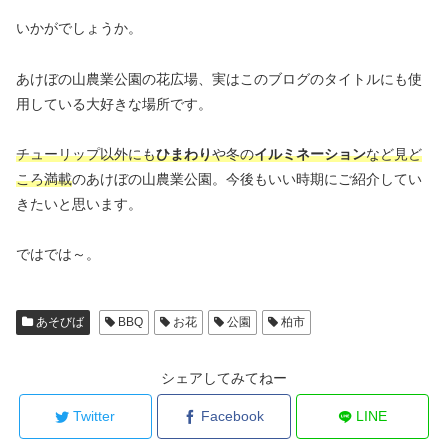
いかがでしょうか。
あけぼの山農業公園の花広場、実はこのブログのタイトルにも使
用している大好きな場所です。
チューリップ以外にも
ひまわり
や冬の
イルミネーション
など見ど
ころ満載
のあけぼの山農業公園。今後もいい時期にご紹介してい
きたいと思います。
ではでは～。
あそびば
BBQ
お花
公園
柏市
シェアしてみてねー
Twitter
Facebook
LINE