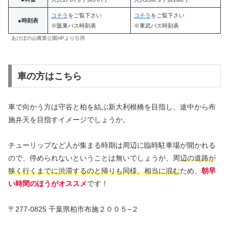
コチラ
をご覧下さい
コチラ
をご覧下さい
●時刻表
※阪東バス時刻表
※東武バス時刻表
あけぼの山農業公園HPより引用
車の方はこちら
車で向かう方は守谷と柏を結ぶ新大利根橋を目指し、途中から布
施弁天を目指すイメージでしょうか。
チューリップなど人が集まる時期は周辺に臨時駐車場が開かれる
ので、停められないということは無いでしょうが、周
辺の道路が
狭く行くまでに渋滞するのと帰りも同様、相当に混む
ため、
朝早
い時間のほうがオススメ
です！
〒277-0825 千葉県柏市布施２００５−２