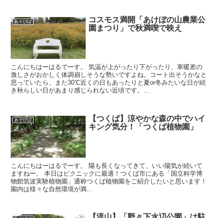
コスモス満開「あけぼの山農業公
あそびば
園まつり」で秋満喫で映え
こんにちはーはるでーす。 気温が上がったり下がったり、寒暖差の
激しさがおかしく体調崩しそうな勢いですよね。コート出そうかなと
思っていたら、また30℃近くの日もあったりと夏or冬みたいな日が続
き秋らしい日があまり感じられない近頃です。...
【つくば】涼やかな森の中でハイ
あそびば
キング気分！「つくば植物園」
こんにちはーはるでーす。 陽も長くなってきて、いい陽気が続いて
ますねー。 本日はピクニックに最適！つくば市にある「国立科学博
物館筑波実験植物園」通称つくば植物園をご紹介したいと思います！
園内は様々な自然環境が満...
【流山】「野々下水辺公園」は駐