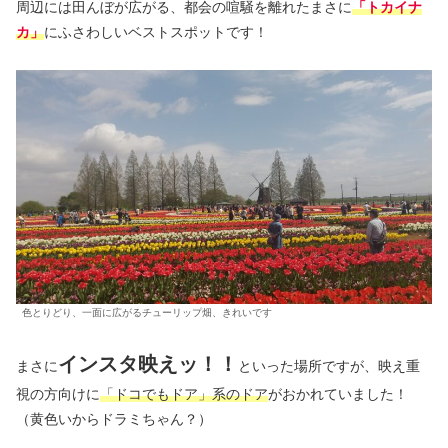
周辺には田んぼが広がる、都会の喧騒を離れたまさに
「トカイナ
カ」
にふさわしいベストスポットです！
色とりどり、一面に広がるチューリップ畑、きれいです
インスタ映えッ！！
まさに
といった場所ですが、映え重
視の方向けに
「ドコでもドア」系のドア
がおかれていました！
（黄色いからドラミちゃん？）